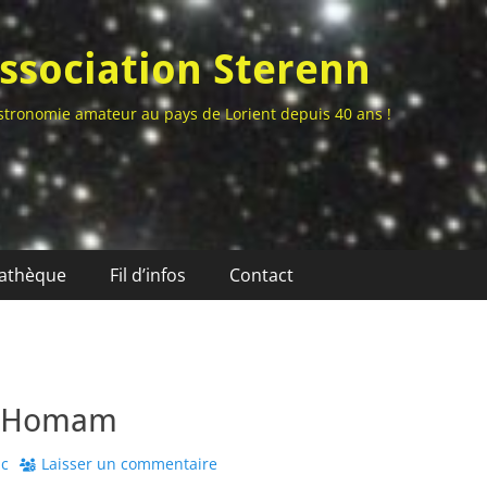
ssociation Sterenn
stronomie amateur au pays de Lorient depuis 40 ans !
athèque
Fil d’infos
Contact
: Homam
or
ic
Laisser un commentaire