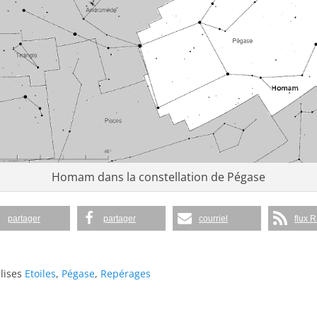
Homam dans la constellation de Pégase
partager
partager
courriel
flux 
lises
Etoiles
,
Pégase
,
Repérages