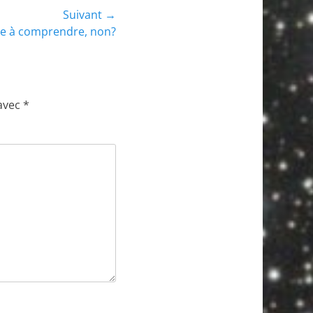
Suivant →
cile à comprendre, non?
 avec
*