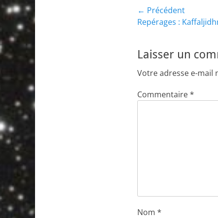
Navigation
← Précédent
Article
Repérages : Kaffaljid
de
précédent :
l’article
Laisser un co
Votre adresse e-mail 
Commentaire
*
Nom
*