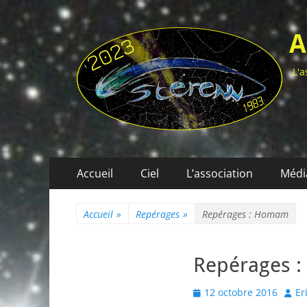
A
L'a
Menu
Aller
Accueil
Ciel
L’association
Médi
au
principal
contenu
Accueil
»
Repérages
»
Repérages : Homam
Repérages 
Posted
Auth
12 octobre 2016
Er
on