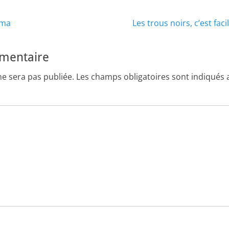
Article
hma
Les trous noirs, c’est fa
suivant :
mmentaire
ne sera pas publiée.
Les champs obligatoires sont indiqués