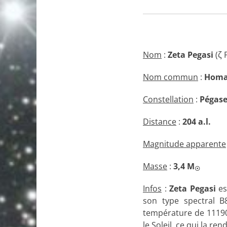
Nom
:
Zeta Pegasi
(ζ 
Nom commun
:
Hom
Constellation
:
Pégas
Distance
:
204 a.l.
Magnitude apparente
Masse
:
3,4
M
☉
Infos
:
Zeta Pegasi
est
son type spectral B
température de 11190°K
le Soleil, ce qui la r