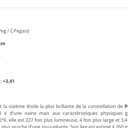
Peg / ζ Pegasi)
am
e
:
+3,41
 la sixième étoile la plus brillante de la constellation de
P
8 V d’une naine mais aux caractéristiques physiques 
, elle est 227 fois plus lumineuse, 4 fois plus large et 3,
end plus proche d’une sous-géante. Son âge est estimé à 260 m