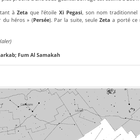
utant à
Zeta
que l’étoile
Xi Pegasi
, son nom traditionnel
r du héros » (
Persée
). Par la suite, seule
Zeta
a porté ce 
Kaler)
arkab; Fum Al Samakah