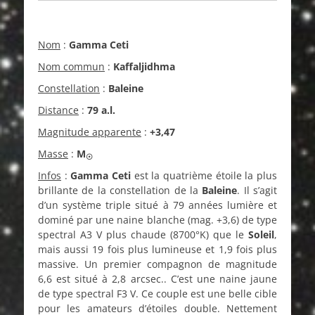
Nom
:
Gamma Ceti
Nom commun
:
Kaffaljidhma
Constellation
:
Baleine
Distance
:
79 a.l.
Magnitude apparente
:
+3,47
Masse
:
M
☉
Infos
:
Gamma Ceti
est la quatrième étoile la plus
brillante de la constellation de la
Baleine
. Il s’agit
d’un système triple situé à 79 années lumière et
dominé par une naine blanche (mag. +3,6) de type
spectral A3 V plus chaude (8700°K) que le
Soleil
,
mais aussi 19 fois plus lumineuse et 1,9 fois plus
massive. Un premier compagnon de magnitude
6,6 est situé à 2,8 arcsec.. C’est une naine jaune
de type spectral F3 V. Ce couple est une belle cible
pour les amateurs d’étoiles double. Nettement