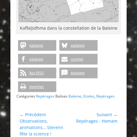
Kaffaljidhma dans la constellation de la Baleine
partager
partager
partager
courriel
flux RSS
partager
imprimer
Catégories
Repérages
Balises
Baleine
,
Etoiles
,
Repérages
Navigation
← Précédent
Suivant →
Article
Article
Observations,
Repérages : Homam
de
précédent :
suivant :
animations… Sterenn
l’article
fête la science !