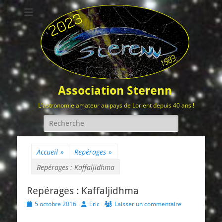
Association Sterenn
L'astronomie amateur au pays de Lorient depuis 40 ans !
Rechercher :
Accueil
»
Repérages
»
Repérages : Kaffaljidhma
Repérages : Kaffaljidhma
Posted
Author
5 octobre 2016
Eric
Laisser un commentaire
on