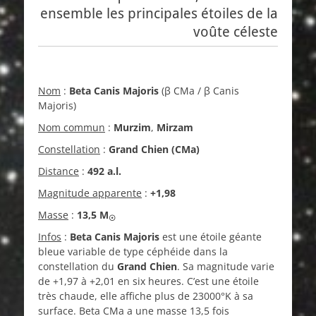
ensemble les principales étoiles de la
voûte céleste
Nom
:
Beta Canis Majoris
(β CMa / β Canis
Majoris)
Nom commun
:
Murzim
,
Mirzam
Constellation
:
Grand Chien (CMa)
Distance
:
492 a.l.
Magnitude apparente
:
+1,98
Masse
:
13,5
M
☉
Infos
:
Beta Canis Majoris
est une étoile géante
bleue variable de type céphéide dans la
constellation du
Grand Chien
. Sa magnitude varie
de +1,97 à +2,01 en six heures. C’est une étoile
très chaude, elle affiche plus de 23000°K à sa
surface. Beta CMa a une masse 13,5 fois