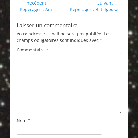
Navigation
← Précédent
Suivant →
Article
Article
Repérages : Ain
Repérages : Betelgeuse
de
précédent :
suivant :
l’article
Laisser un commentaire
Votre adresse e-mail ne sera pas publiée.
Les
champs obligatoires sont indiqués avec
*
Commentaire
*
Nom
*