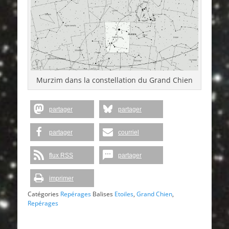
Murzim dans la constellation du Grand Chien
partager
partager
partager
courriel
flux RSS
partager
imprimer
Catégories
Repérages
Balises
Etoiles
,
Grand Chien
,
Repérages