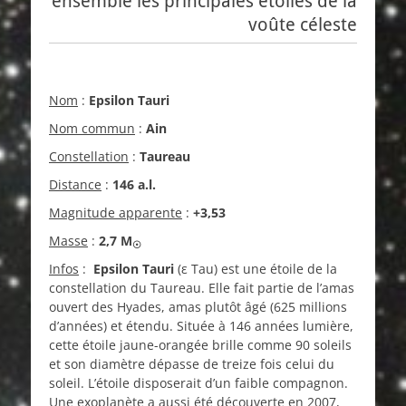
ensemble les principales étoiles de la
voûte céleste
Nom
:
Epsilon Tauri
Nom commun
:
Ain
Constellation
:
Taureau
Distance
:
146 a.l.
Magnitude apparente
:
+3,53
Masse
:
2,7
M
☉
Infos
:
Epsilon Tauri
(ε Tau) est une étoile de la
constellation du Taureau. Elle fait partie de l’amas
ouvert des Hyades, amas plutôt âgé (625 millions
d’années) et étendu. Située à 146 années lumière,
cette étoile jaune-orangée brille comme 90 soleils
et son diamètre dépasse de treize fois celui du
soleil. L’étoile disposerait d’un faible compagnon.
Une exoplanète a aussi été découverte en 2007,