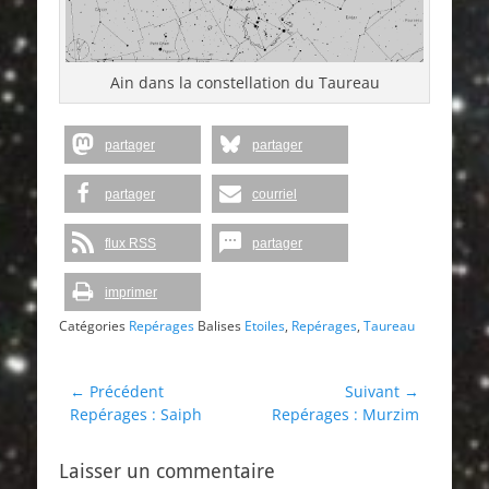
Ain dans la constellation du Taureau
partager
partager
partager
courriel
flux RSS
partager
imprimer
Catégories
Repérages
Balises
Etoiles
,
Repérages
,
Taureau
Navigation
← Précédent
Suivant →
Article
Article
Repérages : Saiph
Repérages : Murzim
de
précédent :
suivant :
l’article
Laisser un commentaire