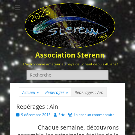
Association Sterenn
L'astronomie amateur au pays de Lorient depuis 40 ans !
Rechercher :
Accueil
»
Repérages
»
Repérages : Ain
Repérages : Ain
Posted
Author
9 décembre 2015
Eric
Laisser un commentaire
on
Chaque semaine, découvrons