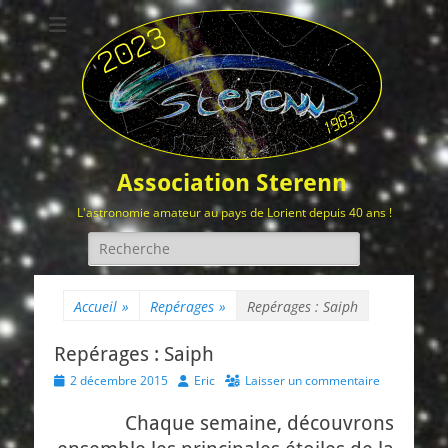
Association Sterenn
L'astronomie amateur au pays de Lorient depuis 40 ans !
Rechercher :
Accueil
»
Repérages
»
Repérages : Saiph
Repérages : Saiph
Posted
Author
2 décembre 2015
Eric
Laisser un commentaire
on
Chaque semaine, découvrons