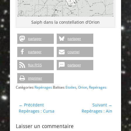
Saiph dans la constellation d’Orion
partager
partager
partager
courriel
flux RSS
partager
imprimer
Catégories
Repérages
Balises
Etoiles
,
Orion
,
Repérages
Navigation
← Précédent
Suivant →
Article
Article
Repérages : Cursa
Repérages : Ain
de
précédent :
suivant :
l’article
Laisser un commentaire