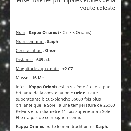
ensemble les principales étoiles de la
voûte céleste
Nom
:
Kappa Orionis
(κ Ori / κ Orionis)
Nom commun
:
Saiph
Constellation
:
Orion
Distance
:
645 a.l.
Magnitude apparente
:
+2,07
Masse
:
16
M
☉
Infos
:
Kappa Orionis
est la sixième étoile la plus
brillante de la constellation d’
Orion
. Cette
supergéante bleue-blanche 56000 fois plus
brillante que le Soleil a une température de 26000
Kelvins et un diamètre 11 fois supérieur au Soleil.
Elle n’a pas de compagnon connu.
Kappa Orionis
porte le nom traditionnel
Saïph
,