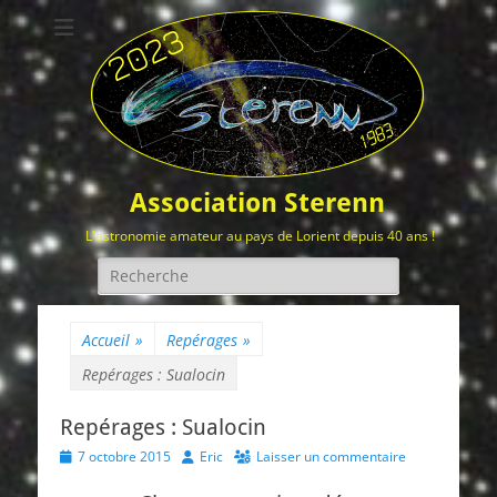
Association Sterenn
L'astronomie amateur au pays de Lorient depuis 40 ans !
Rechercher :
Accueil
»
Repérages
»
Repérages : Sualocin
Repérages : Sualocin
Posted
Author
7 octobre 2015
Eric
Laisser un commentaire
on