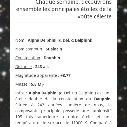
Chaque semaine, découvrons
ensemble les principales étoiles de la
voûte céleste
Nom
:
Alpha Delphini (α Del, α Delphini)
Nom commun
:
Sualocin
Constellation
:
Dauphin
Distance
:
243 a.l.
Magnitude apparente
:
+3,77
Masse
:
5,8
M
☉
Infos
:
Alpha Delphini
(α Del / α Delphini) est une
étoile double de la constellation du
Dauphin
.
Située à 243 années lumière de nous, la
composante principale possède une luminosité
195 fois supérieure à notre étoile et une
température de surface de 11000 K. Comparé à