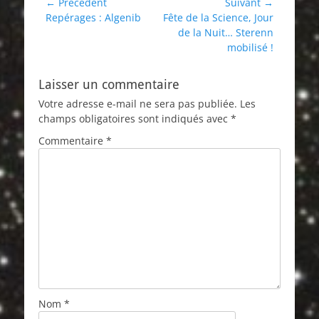
Navigation
← Précédent
Suivant →
Article
Article
Repérages : Algenib
Fête de la Science, Jour
de
précédent :
suivant :
de la Nuit… Sterenn
l’article
mobilisé !
Laisser un commentaire
Votre adresse e-mail ne sera pas publiée.
Les
champs obligatoires sont indiqués avec
*
Commentaire
*
Nom
*