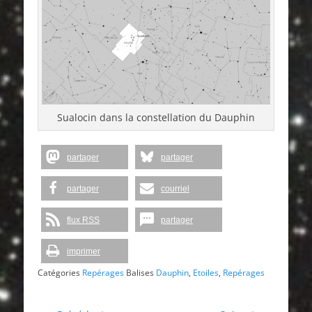
Sualocin dans la constellation du Dauphin
partager
partager
partager
courriel
flux RSS
partager
imprimer
Catégories
Repérages
Balises
Dauphin
,
Etoiles
,
Repérages