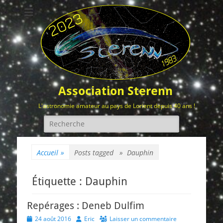
Association Sterenn
L'astronomie amateur au pays de Lorient depuis 40 ans !
Rechercher :
Accueil
»
Posts tagged »
Dauphin
Étiquette :
Dauphin
Repérages : Deneb Dulfim
Posted
Author
24 août 2016
Eric
Laisser un commentaire