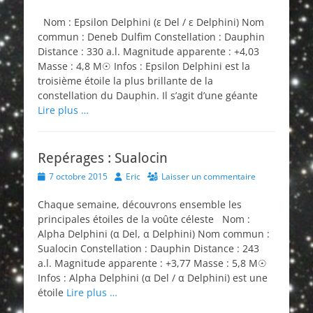
on
Nom : Epsilon Delphini (ε Del / ε Delphini) Nom
commun : Deneb Dulfim Constellation : Dauphin
Distance : 330 a.l. Magnitude apparente : +4,03
Masse : 4,8 M☉ Infos : Epsilon Delphini est la
troisième étoile la plus brillante de la
constellation du Dauphin. Il s’agit d’une géante
Lire plus …
Repérages : Sualocin
Posted
Author
7 octobre 2015
Eric
Laisser un commentaire
on
Chaque semaine, découvrons ensemble les
principales étoiles de la voûte céleste Nom :
Alpha Delphini (α Del, α Delphini) Nom commun :
Sualocin Constellation : Dauphin Distance : 243
a.l. Magnitude apparente : +3,77 Masse : 5,8 M☉
Infos : Alpha Delphini (α Del / α Delphini) est une
étoile
Lire plus …