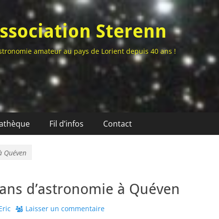
ssociation Sterenn
stronomie amateur au pays de Lorient depuis 40 ans !
athèque
Fil d’infos
Contact
 à Quéven
 ans d’astronomie à Quéven
thor
Eric
Laisser un commentaire