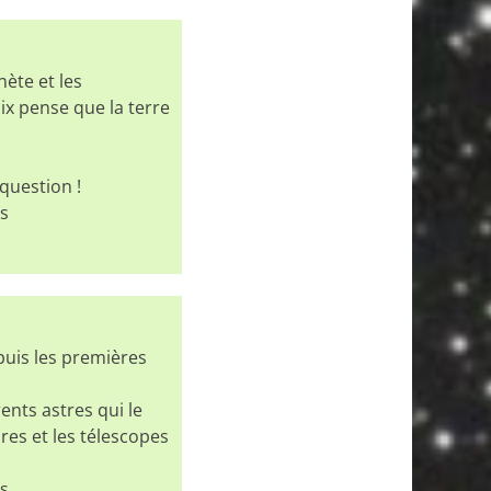
ète et les
ix pense que la terre
question !
es
uis les premières
ents astres qui le
res et les télescopes
es