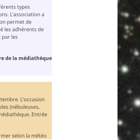
férents types
ns. L’association a
tion permet de
né les adhérents de
 par les
re de la médiathèque
ptembre. L’occasion
ibles (nébuleuses,
a médiathèque. Entrée
irmer selon la météo