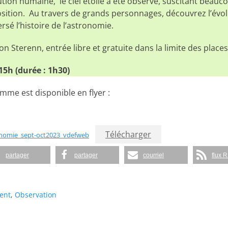
ution humaine, le ciel étoilé a été observé, suscitant beau
sition. Au travers de grands personnages, découvrez l’évol
rsé l’histoire de l’astronomie.
on Sterenn, entrée libre et gratuite dans la limite des place
15h (durée : 1h30)
me est disponible en flyer :
Télécharger
onomie_sept-oct2023_vdefweb
partager
partager
courriel
flux 
ent
,
Observation