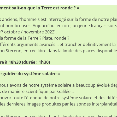
ent sait-on que la Terre est ronde ? »
 anciens, l’homme s’est interrogé sur la forme de notre plan
nt nombreuses. Aujourd’hui encore, un jeune français sur s
OP octobre / novembre 2022).
la forme de la Terre ? Plate, ronde ?
ifférents arguments avancés… et trancher définitivement la 
on Sterenn, entrée libre dans la limite des places disponibl
e à 18h30 (durée : 1h30)
e guidée du système solaire »
nous avons de notre système solaire a beaucoup évolué dep
s de manière scientifique par Galilée…
vrir toute l’étendue de notre système solaire et des différ
les dernières images produites par les sondes interplanétai
on Sterenn, entrée libre dans la limite des places disponibl