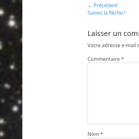
Navigation
← Précédent
Article
Suivez la flèche !
de
précédent :
l’article
Laisser un co
Votre adresse e-mail 
Commentaire
*
Nom
*