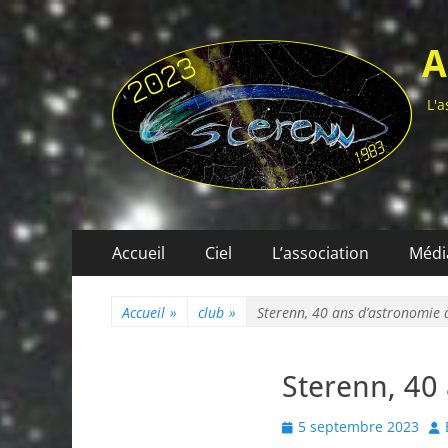
A
L'a
Menu
Aller
Accueil
Ciel
L’association
Médi
au
principal
contenu
Accueil
»
club
»
Sterenn, 40 ans d’astronomie
Sterenn, 40
Posted
Au
5 septembre 2023
on