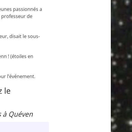
eunes passionnés a
s professeur de
, disait le sous-
nn ! (étoiles en
our l’événement.
 le
s à Quéven