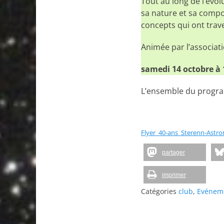
Tout au long de l’évol
sa nature et sa compo
concepts qui ont trave
Animée par l’associati
samedi 14 octobre à 
L’ensemble du program
Flyer_40-ans_Sterenn-Astr
partager
imprimer
Catégories
club
,
Evénem