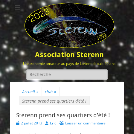
Association Sterenn
L'astronomie amateur au pays de Lorient depuis 40 ans !
Rechercher :
Accueil
»
club
»
Sterenn prend ses quartiers d’été !
Sterenn prend ses quartiers d’été !
Posted
Author
2 juillet 2013
Eric
Laisser un commentaire
on