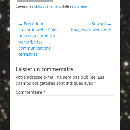
Catégories
club
,
Evénement
Balises
Sterenn
Navigation
← Précédent
Suivant →
Article
Article
Lu sur le web : Soleil:
Images du week-end
de
précédent :
suivant :
un « trou coronal »
l’article
perturbe les
communications
terrestres
Laisser un commentaire
Votre adresse e-mail ne sera pas publiée.
Les
champs obligatoires sont indiqués avec
*
Commentaire
*