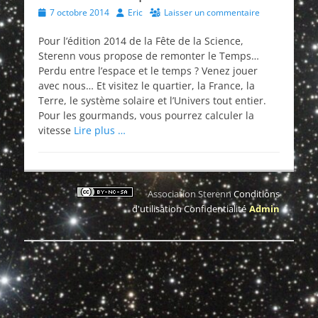
Posted
Author
7 octobre 2014
Eric
Laisser un commentaire
on
Pour l’édition 2014 de la Fête de la Science,
Sterenn vous propose de remonter le Temps…
Perdu entre l’espace et le temps ? Venez jouer
avec nous… Et visitez le quartier, la France, la
Terre, le système solaire et l’Univers tout entier.
Pour les gourmands, vous pourrez calculer la
vitesse
Lire plus …
Association Sterenn
Conditions
d'utilisation
Confidentialité
Admin