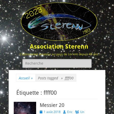
Association Sterenn
L'astronomie amateur au pays de Lorient depuis 40 ans !
Rechercher :
Accueil
»
Posts tagged »
ffff00
Étiquette :
ffff00
Messier 20
Posted
Author
1 août 2018
Eric
Un