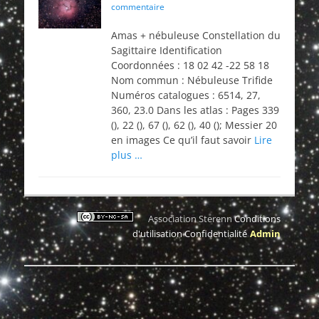
on
commentaire
Amas + nébuleuse Constellation du
Sagittaire Identification
Coordonnées : 18 02 42 -22 58 18
Nom commun : Nébuleuse Trifide
Numéros catalogues : 6514, 27,
360, 23.0 Dans les atlas : Pages 339
(), 22 (), 67 (), 62 (), 40 (); Messier 20
en images Ce qu’il faut savoir
Lire
plus …
Association Sterenn
Conditions
d'utilisation
Confidentialité
Admin