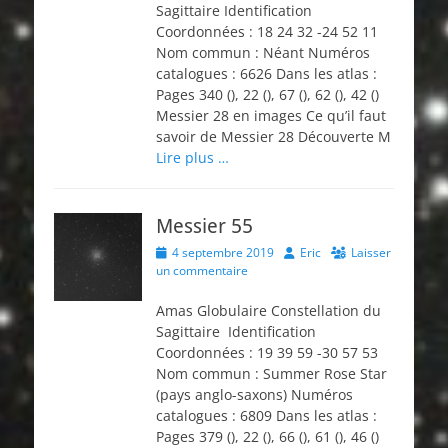
Sagittaire Identification
Coordonnées : 18 24 32 -24 52 11
Nom commun : Néant Numéros
catalogues : 6626 Dans les atlas :
Pages 340 (), 22 (), 67 (), 62 (), 42 ()
Messier 28 en images Ce qu’il faut
savoir de Messier 28 Découverte M
Lire plus …
Messier 55
Posted
Author
4 septembre 2019
Eric
Laisser
on
un commentaire
Amas Globulaire Constellation du
Sagittaire Identification
Coordonnées : 19 39 59 -30 57 53
Nom commun : Summer Rose Star
(pays anglo-saxons) Numéros
catalogues : 6809 Dans les atlas :
Pages 379 (), 22 (), 66 (), 61 (), 46 ()