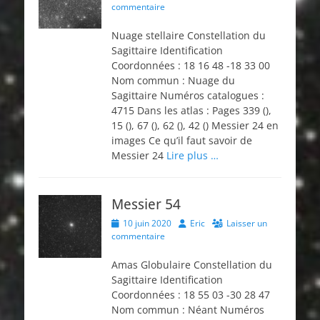
on
commentaire
Nuage stellaire Constellation du
Sagittaire Identification
Coordonnées : 18 16 48 -18 33 00
Nom commun : Nuage du
Sagittaire Numéros catalogues :
4715 Dans les atlas : Pages 339 (),
15 (), 67 (), 62 (), 42 () Messier 24 en
images Ce qu’il faut savoir de
Messier 24
Lire plus …
Messier 54
Posted
Author
10 juin 2020
Eric
Laisser un
on
commentaire
Amas Globulaire Constellation du
Sagittaire Identification
Coordonnées : 18 55 03 -30 28 47
Nom commun : Néant Numéros