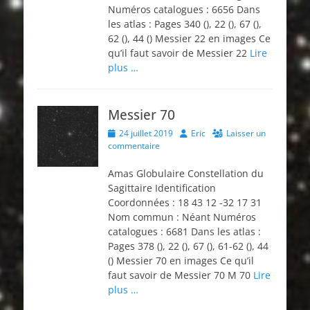
Numéros catalogues : 6656 Dans
les atlas : Pages 340 (), 22 (), 67 (),
62 (), 44 () Messier 22 en images Ce
qu’il faut savoir de Messier 22
Lire
plus …
Messier 70
Posted
Author
24 juillet 2019
Eric
Laisser un
on
commentaire
Amas Globulaire Constellation du
Sagittaire Identification
Coordonnées : 18 43 12 -32 17 31
Nom commun : Néant Numéros
catalogues : 6681 Dans les atlas :
Pages 378 (), 22 (), 67 (), 61-62 (), 44
() Messier 70 en images Ce qu’il
faut savoir de Messier 70 M 70
Lire
plus …