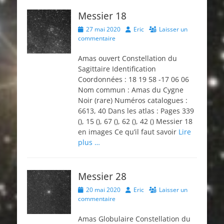
Messier 18
Posted
Author
27 mai 2020
Eric
Laisser un
on
commentaire
Amas ouvert Constellation du
Sagittaire Identification
Coordonnées : 18 19 58 -17 06 06
Nom commun : Amas du Cygne
Noir (rare) Numéros catalogues :
6613, 40 Dans les atlas : Pages 339
(), 15 (), 67 (), 62 (), 42 () Messier 18
en images Ce qu’il faut savoir
Lire
plus …
Messier 28
Posted
Author
20 mai 2020
Eric
Laisser un
on
commentaire
Amas Globulaire Constellation du