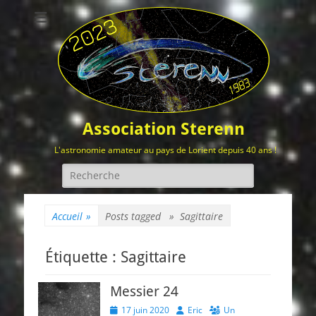
Association Sterenn
L'astronomie amateur au pays de Lorient depuis 40 ans !
Rechercher :
Accueil
»
Posts tagged »
Sagittaire
Étiquette :
Sagittaire
Messier 24
Posted
Author
17 juin 2020
Eric
Un