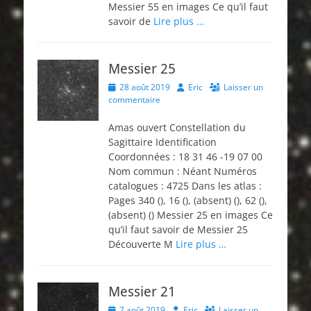
Messier 55 en images Ce qu’il faut
savoir de
Lire plus …
Messier 25
Posted
Author
28 août 2019
Eric
Laisser un
on
commentaire
Amas ouvert Constellation du
Sagittaire Identification
Coordonnées : 18 31 46 -19 07 00
Nom commun : Néant Numéros
catalogues : 4725 Dans les atlas :
Pages 340 (), 16 (), (absent) (), 62 (),
(absent) () Messier 25 en images Ce
qu’il faut savoir de Messier 25
Découverte M
Lire plus …
Messier 21
Posted
Author
7 août 2019
Eric
Laisser un