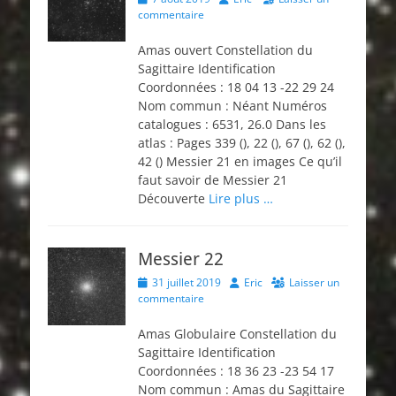
on
commentaire
Amas ouvert Constellation du
Sagittaire Identification
Coordonnées : 18 04 13 -22 29 24
Nom commun : Néant Numéros
catalogues : 6531, 26.0 Dans les
atlas : Pages 339 (), 22 (), 67 (), 62 (),
42 () Messier 21 en images Ce qu’il
faut savoir de Messier 21
Découverte
Lire plus …
Messier 22
Posted
Author
31 juillet 2019
Eric
Laisser un
on
commentaire
Amas Globulaire Constellation du
Sagittaire Identification
Coordonnées : 18 36 23 -23 54 17
Nom commun : Amas du Sagittaire