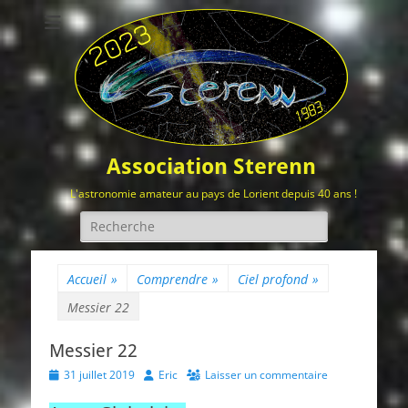
Association Sterenn
L'astronomie amateur au pays de Lorient depuis 40 ans !
Rechercher :
Accueil
»
Comprendre
»
Ciel profond
»
Messier 22
Messier 22
Posted
Author
31 juillet 2019
Eric
Laisser un commentaire
on