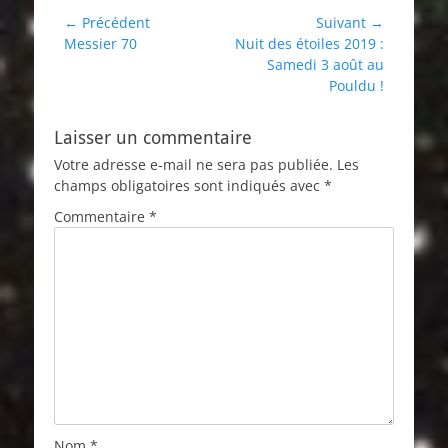
Navigation
← Précédent
Suivant →
Article
Article
Messier 70
Nuit des étoiles 2019 :
de
précédent :
suivant :
Samedi 3 août au
l’article
Pouldu !
Laisser un commentaire
Votre adresse e-mail ne sera pas publiée.
Les
champs obligatoires sont indiqués avec
*
Commentaire
*
Nom
*