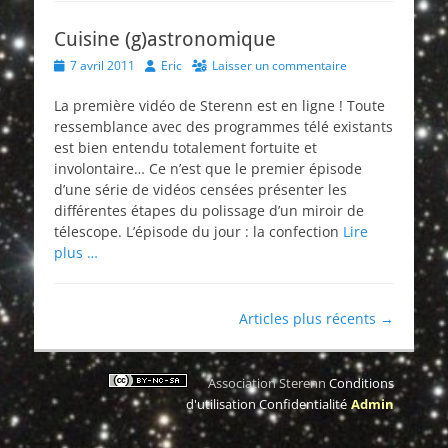
Cuisine (g)astronomique
Posted
Author
7 avril 2011
Eric
Laisser un commentaire
on
La première vidéo de Sterenn est en ligne ! Toute
ressemblance avec des programmes télé existants
est bien entendu totalement fortuite et
involontaire… Ce n’est que le premier épisode
d’une série de vidéos censées présenter les
différentes étapes du polissage d’un miroir de
télescope. L’épisode du jour : la confection
Lire
plus …
Navigation
Articles plus récents
→
des
articles
Association Sterenn
Conditions
d'utilisation
Confidentialité
Admin