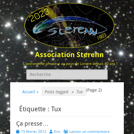
Association Sterenn
L'astronomie amateur au pays de Lorient depuis 40 ans !
Rechercher :
(Page 2)
Accueil
»
Posts tagged »
Tux
Étiquette :
Tux
Ça presse…
Posted
Author
15 février 2012
Eric
Laisser un commentaire