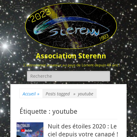
Association Sterenn
L'astronomie amateur au pays de Lorient depuis 40 ans !
Rechercher :
Accueil
»
Posts tagged »
youtube
Étiquette :
youtube
Nuit des étoiles 2020 : Le
ciel depuis votre canapé !