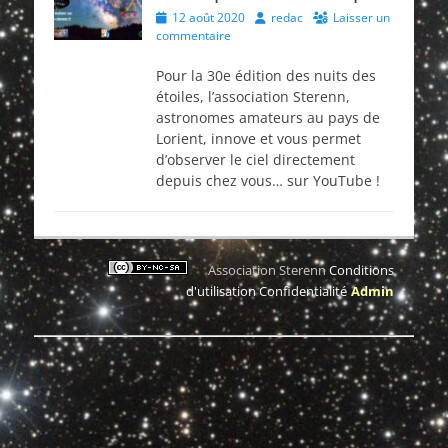
Posted
Author
12 août 2020
redac
Laisser un
on
commentaire
Pour la 30e édition des nuits des
étoiles, l’association Sterenn,
astronomes amateurs au pays de
Lorient, innove et vous permet
d’observer le ciel directement
depuis chez vous… sur YouTube !
Association Sterenn
Conditions
d'utilisation
Confidentialité
Admin