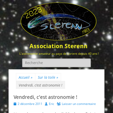
Association Sterenn
L'astronomie amateur au pays de Lorient depuis 40 ans !
Rechercher :
Accueil
»
Sur la toile
»
Vendredi, c’est astronomie !
Vendredi, c’est astronomie !
Posted
Author
2 décembre 2011
Eric
Laisser un commentaire
on