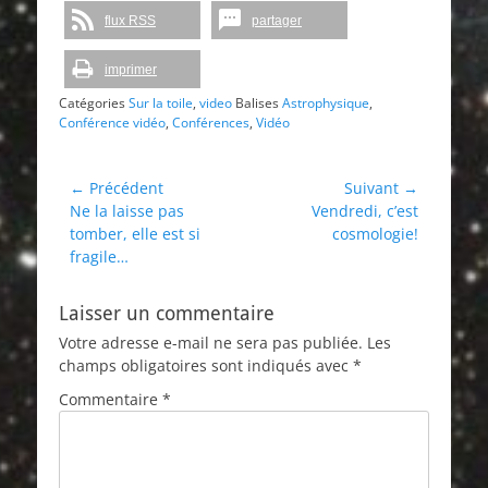
flux RSS
partager
imprimer
Catégories
Sur la toile
,
video
Balises
Astrophysique
,
Conférence vidéo
,
Conférences
,
Vidéo
Navigation
← Précédent
Suivant →
Article
Article
Ne la laisse pas
Vendredi, c’est
de
précédent :
suivant :
tomber, elle est si
cosmologie!
l’article
fragile…
Laisser un commentaire
Votre adresse e-mail ne sera pas publiée.
Les
champs obligatoires sont indiqués avec
*
Commentaire
*