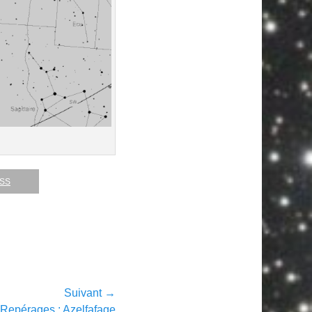
RSS
Suivant →
Repérages : Azelfafage