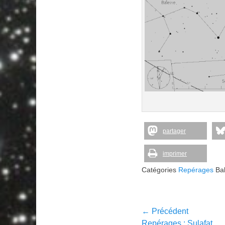
partager
imprimer
Catégories
Repérages
Bal
Navigation
← Précédent
Article
Repérages : Sulafat