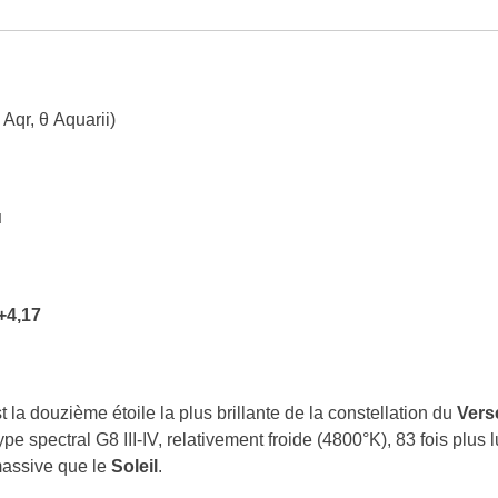
 Aqr, θ Aquarii)
u
+4,17
t la douzième étoile la plus brillante de la constellation du
Vers
e spectral G8 III-IV, relativement froide (4800°K), 83 fois plus 
 massive que le
Soleil
.