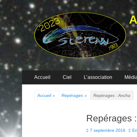
A
L'a
Menu
Aller
Accueil
Ciel
L’association
Médi
au
principal
contenu
Accueil
»
Repérages
»
Repérages : Ancha
Repérages 
Posted
Auth
7 septembre 2016
Er
on