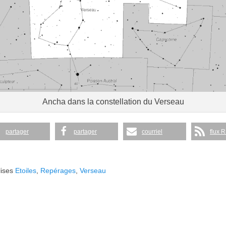
Ancha dans la constellation du Verseau
partager
partager
courriel
flux 
ises
Etoiles
,
Repérages
,
Verseau
Article