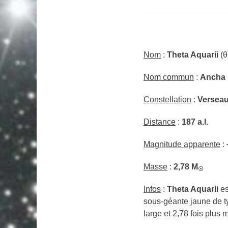
Nom
:
Theta Aquarii
(θ
Nom commun
:
Ancha
Constellation
:
Versea
Distance
:
187 a.l.
Magnitude apparente
:
Masse
:
2,78
M
☉
Infos
:
Theta Aquarii
es
sous-géante jaune de typ
large et 2,78 fois plus