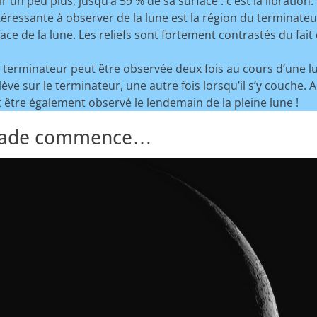
 un peu plus, jusqu’à 59 % de sa surface : c’est la libration.
téressante à observer de la lune est la région du terminateur 
rface de la lune. Les reliefs sont fortement contrastés du fai
terminateur peut être observée deux fois au cours d’une lu
 lève sur le terminateur, une autre fois lorsqu’il s’y couche. 
être également observé le lendemain de la pleine lune !
balade commence…