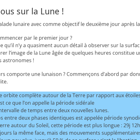
us sur la Lune !
alade lunaire avec comme objectif le deuxième jour après la
ommencer par le premier jour ?
qu’il n’y a quasiment aucun détail à observer sur la surface
rer l’image de la Lune âgée de quelques heures constitue un 
s astronomes !
urs comporte une lunaison ? Commençons d’abord par don
ite.
e orbite complète autour de la Terre par rapport aux étoiles 
st ce que l’on appelle la période sidérale
intervalle de temps entre deux nouvelles lunes.
ps entre deux phases identiques est appelée période synodi
rre autour du Soleil, cette période est plus longue : 29j 
jours la même face, mais des mouvements supplémentaires 