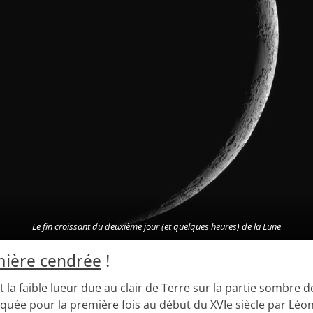
Le fin croissant du deuxième jour (et quelques heures) de la Lune
mière cendrée
!
 la faible lueur due au clair de Terre sur la partie sombre d
iquée pour la première fois au début du XVIe siècle par Léon