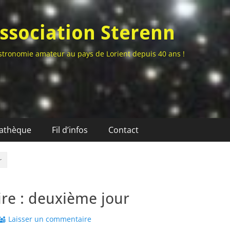
ssociation Sterenn
stronomie amateur au pays de Lorient depuis 40 ans !
athèque
Fil d’infos
Contact
r
ire : deuxième jour
Laisser un commentaire