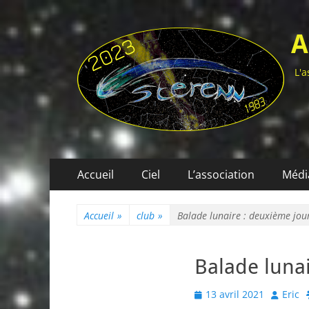
A
L'a
Menu
Aller
Accueil
Ciel
L’association
Médi
au
principal
contenu
Accueil
»
club
»
Balade lunaire : deuxième jou
Balade luna
Posted
Author
13 avril 2021
Eric
on