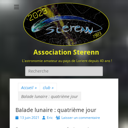
Association Sterenn
L'astronomie amateur au pays de Lorient depuis 40 ans !
Rechercher :
Accueil
»
club
»
Balade lunaire : quatrième jour
Balade lunaire : quatrième jour
Posted
Author
13 juin 2021
Eric
Laisser un commentaire
on