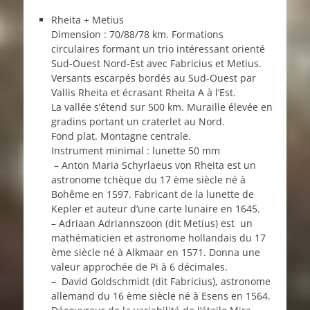
Rheita + Metius
Dimension : 70/88/78 km. Formations
circulaires formant un trio intéressant orienté
Sud-Ouest Nord-Est avec Fabricius et Metius.
Versants escarpés bordés au Sud-Ouest par
Vallis Rheita et écrasant Rheita A à l’Est.
La vallée s’étend sur 500 km. Muraille élevée en
gradins portant un craterlet au Nord.
Fond plat. Montagne centrale.
Instrument minimal : lunette 50 mm
– Anton Maria Schyrlaeus von Rheita est un
astronome tchèque du 17 ème siècle né à
Bohême en 1597. Fabricant de la lunette de
Kepler et auteur d’une carte lunaire en 1645.
– Adriaan Adriannszoon (dit Metius) est un
mathématicien et astronome hollandais du 17
ème siècle né à Alkmaar en 1571. Donna une
valeur approchée de Pi à 6 décimales.
– David Goldschmidt (dit Fabricius), astronome
allemand du 16 ème siècle né à Esens en 1564.