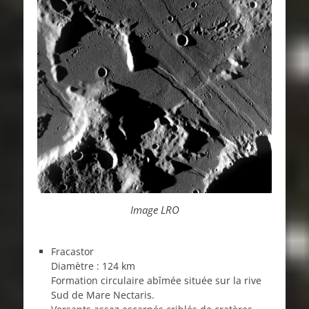
Image LRO
Fracastor
Diamètre : 124 km
Formation circulaire abîmée située sur la rive
Sud de Mare Nectaris.