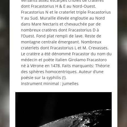
Versants assez escarpés criblés de cratères
dont Fracastorius H & E au Nord-Ouest.
Fracastorius N et le craterlet triple Fracastorius
Y au Sud. Muraille élevée engloutie au Nord
dans Mare Nectaris et chevauchée par de
nombreux cratères dont Fracastorius D à
l’Ouest. Fond plat rempli de lave. Reste de
montagne centrale émergeant. Nombreux
craterlets dont Fracastorius L et M. Crevasses.
Le cratère a été dénommé Fracastor du nom du
médecin et poète italien Girolamo Fracastoro
né à Vérone en 1478. Faits marquants: Théorie
des sphères homocentriques. Auteur d’une
poésie sur la syphilis (!).
Instrument minimal : jumelles