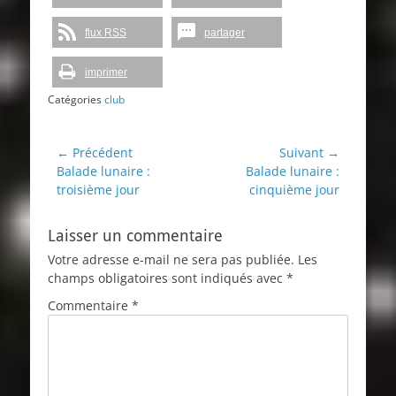
flux RSS
partager
imprimer
Catégories
club
Navigation
← Précédent
Suivant →
Article
Article
Balade lunaire :
Balade lunaire :
de
précédent :
suivant :
troisième jour
cinquième jour
l’article
Laisser un commentaire
Votre adresse e-mail ne sera pas publiée.
Les
champs obligatoires sont indiqués avec
*
Commentaire
*