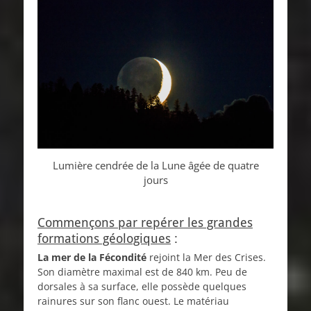
Lumière cendrée de la Lune âgée de quatre
jours
Commençons par repérer les grandes
formations géologiques
:
La mer de la Fécondité
rejoint la Mer des Crises.
Son diamètre maximal est de 840 km. Peu de
dorsales à sa surface, elle possède quelques
rainures sur son flanc ouest. Le matériau