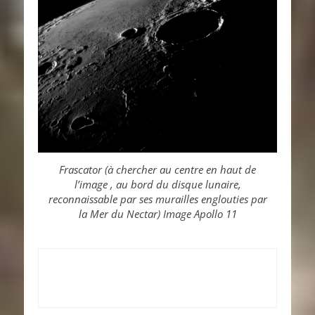
Frascator (à chercher au centre en haut de
l’image , au bord du disque lunaire,
reconnaissable par ses murailles englouties par
la Mer du Nectar)
Image Apollo 11