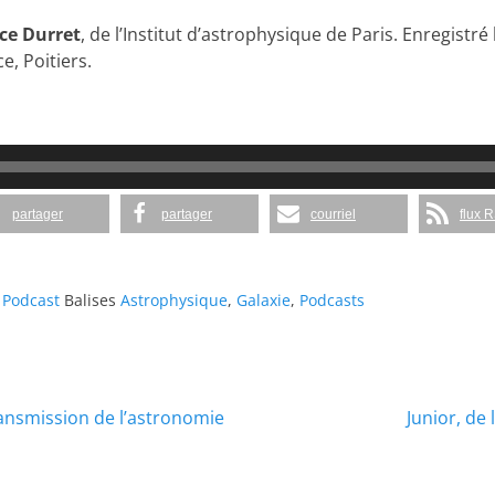
ce Durret
, de l’Institut d’astrophysique de Paris. Enregistr
, Poitiers.
partager
partager
courriel
flux 
,
Podcast
Balises
Astrophysique
,
Galaxie
,
Podcasts
Article
ransmission de l’astronomie
Junior, de
suivant :