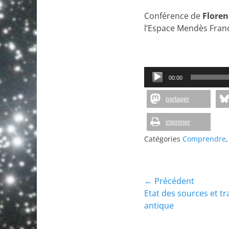
Conférence de
Floren
l’Espace Mendès France
Lecteur
00:00
audio
partager
imprimer
Catégories
Comprendre
Navigation
← Précédent
Article
Etat des sources et t
de
précédent :
antique
l’article