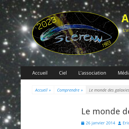
A
L'a
Menu
Aller
Accueil
Ciel
L’association
Médi
au
principal
contenu
Accueil
»
Comprendre
»
Le monde des galaxie
Le monde de
Posted
Autho
26 janvier 2014
Eri
on