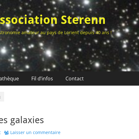
ssociation Sterenn
stronomie amateur au pays de Lorient depuis 40 ans !
athèque
Fil d’infos
Contact
s
s galaxies
r
c
Laisser un commentaire