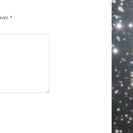
 avec
*