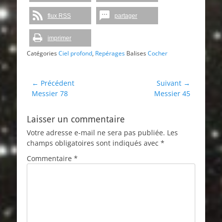
flux RSS
partager
imprimer
Catégories
Ciel profond
,
Repérages
Balises
Cocher
Navigation
← Précédent
Suivant →
Article
Article
Messier 78
Messier 45
de
précédent :
suivant :
l’article
Laisser un commentaire
Votre adresse e-mail ne sera pas publiée.
Les
champs obligatoires sont indiqués avec
*
Commentaire
*