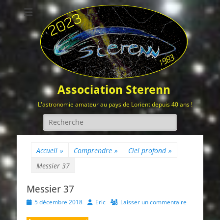
Association Sterenn
L'astronomie amateur au pays de Lorient depuis 40 ans !
Rechercher :
Accueil
»
Comprendre
»
Ciel profond
»
Messier 37
Messier 37
Posted
Author
5 décembre 2018
Eric
Laisser un commentaire
on