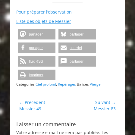
Pour préparer l’observation
Liste des objets de Messier
partager
partager
partager
courriel
flux RSS
partager
imprimer
Catégories
Ciel profond
,
Repérages
Balises
Vierge
Navigation
← Précédent
Suivant →
Article
Article
Messier 49
Messier 83
de
précédent :
suivant :
l’article
Laisser un commentaire
Votre adresse e-mail ne sera pas publiée.
Les