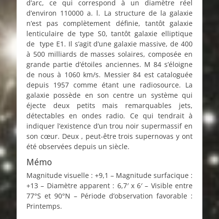
d’arc, ce qui correspond à un diamètre réel
d’environ 110000 a. l. La structure de la galaxie
n’est pas complètement définie, tantôt galaxie
lenticulaire de type S0, tantôt galaxie elliptique
de type E1. Il s’agit d’une galaxie massive, de 400
à 500 milliards de masses solaires, composée en
grande partie d’étoiles anciennes. M 84 s’éloigne
de nous à 1060 km/s. Messier 84 est cataloguée
depuis 1957 comme étant une radiosource. La
galaxie possède en son centre un système qui
éjecte deux petits mais remarquables jets,
détectables en ondes radio. Ce qui tendrait à
indiquer l’existence d’un trou noir supermassif en
son cœur. Deux , peut-être trois supernovas y ont
été observées depuis un siècle.
Mémo
Magnitude visuelle : +9,1 – Magnitude surfacique :
+13 – Diamètre apparent : 6,7′ x 6′ – Visible entre
77°S et 90°N – Période d’observation favorable :
Printemps.