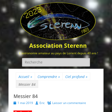
Association Sterenn
L'astronomie amateur au pays de Lorient depuis 40 ans !
Rechercher :
Accueil
»
Comprendre
»
Ciel profond
»
Messier 84
Messier 84
Posted
Author
1 mai 2019
Eric
Laisser un commentaire
on