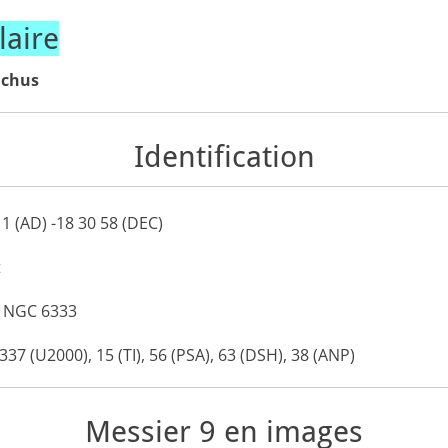
aire
chus
Identification
11
(AD)
-18 30 58
(DEC)
t
:
NGC
6333
337 (
U2000
), 15 (
TI
), 56 (
PSA
), 63 (
DSH
), 38 (
ANP
)
Messier 9 en images