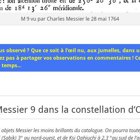
M 9 vu par Charles Messier le 28 mai 1764
us observé ? Que ce soit à l’œil nu, aux jumelles, dans 
ez pas à partager vos observations en commentaires ! C
du temps…
essier 9 dans la constellation d
s objets Messier les moins brillants du catalogue. On pourra toutef
 (Sabik) 3° au nord-ouest, et de Ksi Ophiuchi à 2,3 °au sud de l’