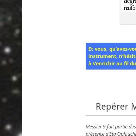
Et vous, qu’avez-vo
instrument, n’hésit
à s’enrichir au fil 
Repérer M
Messier 9 fait partie de
présence d’Eta Ophiuchi