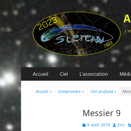
A
L'a
Menu
Aller
Accueil
Ciel
L’association
Médi
au
principal
contenu
Accueil
»
Comprendre
»
Ciel profond
»
Mess
Messier 9
Posted
Author
8 août 2018
Eric
on