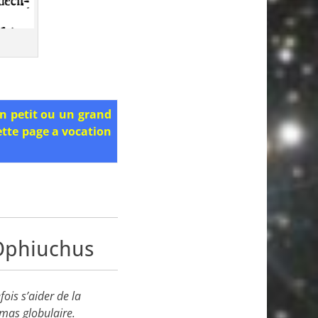
un petit ou un grand
ette page a vocation
’Ophiuchus
ois s’aider de la
amas globulaire.