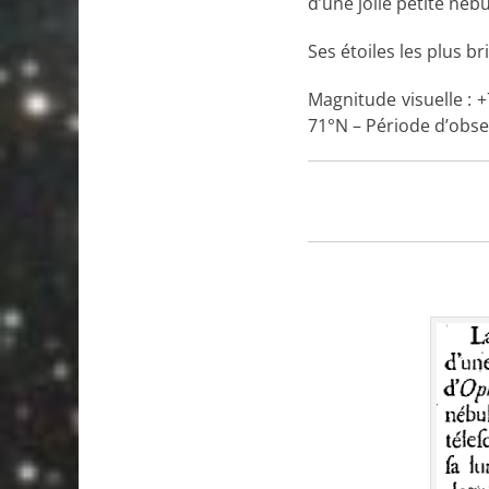
d’une jolie petite né
Ses étoiles les plus b
Magnitude visuelle : +
71°N – Période d’obser