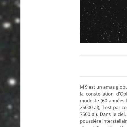
M 9 est un amas globu
la constellation d’O
modeste (60 années lu
25000 al), il est par 
7500 al). Dans le cie
poussière interstella