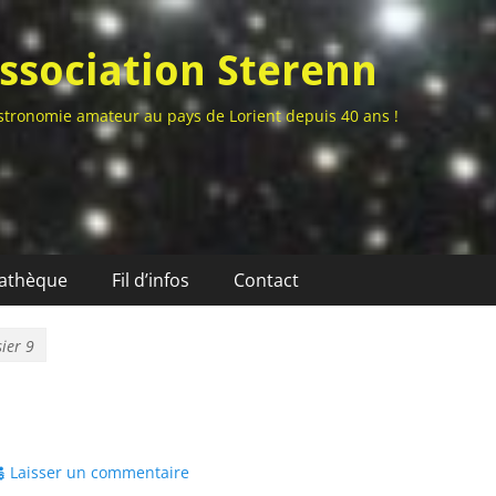
ssociation Sterenn
stronomie amateur au pays de Lorient depuis 40 ans !
athèque
Fil d’infos
Contact
ier 9
Laisser un commentaire