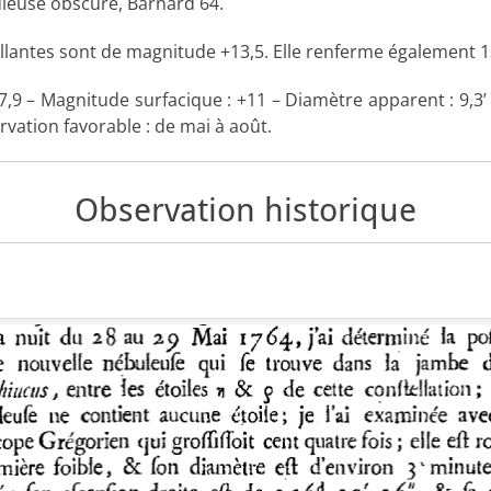
buleuse obscure, Barnard 64.
rillantes sont de magnitude +13,5. Elle renferme également 13
7,9 – Magnitude surfacique : +11 – Diamètre apparent : 9,3’ 
vation favorable : de mai à août.
Observation historique