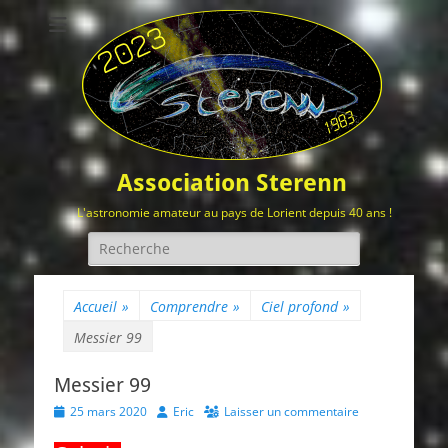
Association Sterenn
L'astronomie amateur au pays de Lorient depuis 40 ans !
Rechercher :
Accueil
»
Comprendre
»
Ciel profond
»
Messier 99
Messier 99
Posted
Author
25 mars 2020
Eric
Laisser un commentaire
on