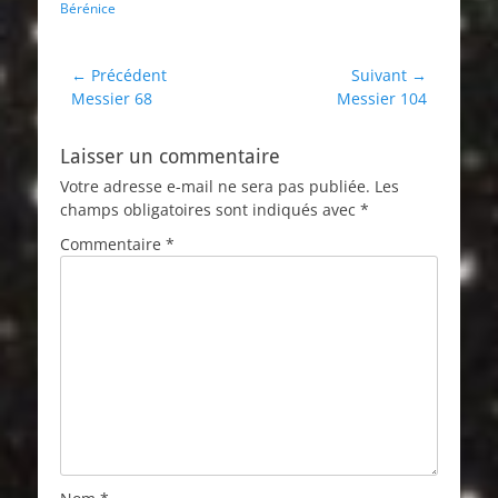
Bérénice
Navigation
← Précédent
Suivant →
Article
Article
Messier 68
Messier 104
de
précédent :
suivant :
l’article
Laisser un commentaire
Votre adresse e-mail ne sera pas publiée.
Les
champs obligatoires sont indiqués avec
*
Commentaire
*