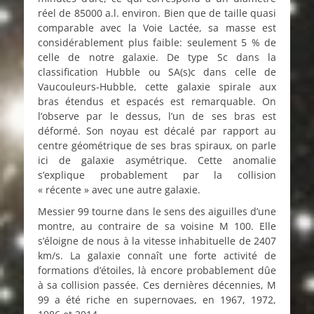
réel de 85000 a.l. environ. Bien que de taille quasi
comparable avec la Voie Lactée, sa masse est
considérablement plus faible: seulement 5 % de
celle de notre galaxie. De type Sc dans la
classification Hubble ou SA(s)c dans celle de
Vaucouleurs-Hubble, cette galaxie spirale aux
bras étendus et espacés est remarquable. On
l’observe par le dessus, l’un de ses bras est
déformé. Son noyau est décalé par rapport au
centre géométrique de ses bras spiraux, on parle
ici de galaxie asymétrique. Cette anomalie
s’explique probablement par la collision
« récente » avec une autre galaxie.
Messier 99 tourne dans le sens des aiguilles d’une
montre, au contraire de sa voisine M 100. Elle
s’éloigne de nous à la vitesse inhabituelle de 2407
km/s. La galaxie connaît une forte activité de
formations d’étoiles, là encore probablement dûe
à sa collision passée. Ces dernières décennies, M
99 a été riche en supernovaes, en 1967, 1972,