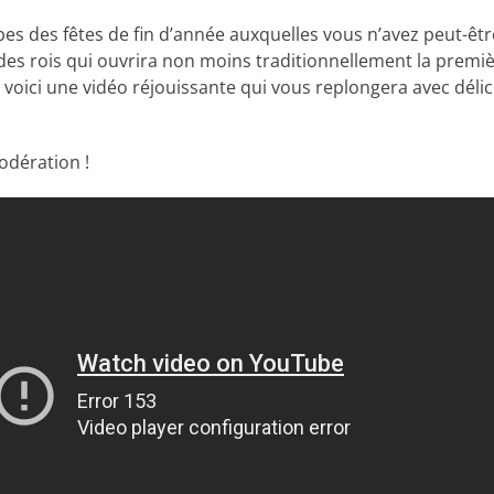
es des fêtes de fin d’année auxquelles vous n’avez peut-êtr
e des rois qui ouvrira non moins traditionnellement la prem
voici une vidéo réjouissante qui vous replongera avec délic
dération !