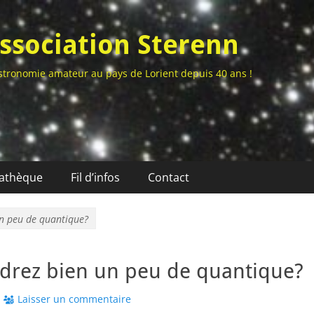
ssociation Sterenn
stronomie amateur au pays de Lorient depuis 40 ans !
athèque
Fil d’infos
Contact
n peu de quantique?
drez bien un peu de quantique?
Laisser un commentaire