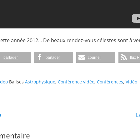
ette année 2012… De beaux rendez-vous célestes sont à ven
partager
partager
courriel
flux 
ideo
Balises
Astrophysique
,
Conférence vidéo
,
Conférences
,
Vidéo
Article
e
L
suivant :
mmentaire