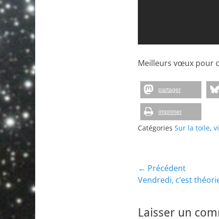
Meilleurs vœux pour c
partager
imprimer
Catégories
Sur la toile
,
v
Navigation
← Précédent
Article
Vendredi, c’est théori
de
précédent :
l’article
Laisser un co