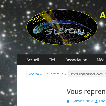
A
L'a
Menu
Aller
Accueil
Ciel
L’association
Médi
au
principal
contenu
Accueil
»
Sur la toile
»
Vous reprendrez bien u
Vous repren
Posted
Author
6 janvier 2012
Eric
on