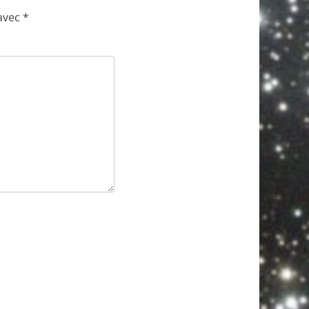
 avec
*