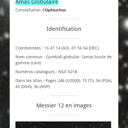
Amas Globulaire
Constellation d’
Ophiuchus
Identification
Coordonnées :
16 47 14
(AD)
-01 56 54
(DEC)
Nom commun : Gumball globular, l’amas boule de
gomme (rare)
Numéros catalogues :
NGC
6218
Dans les atlas : Pages 246 (
U2000
), 15 (
TI
), 56 (
PSA
),
43 (
DSH
), 36 (
ANP
)
Messier 12 en images