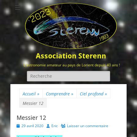
Association Sterenn
L'astronomie amateur au pays de Lorient depuis 40 ans !
Rechercher :
Accueil
»
Comprendre
»
Ciel profond
»
Messier 12
Messier 12
Posted
Author
29 avril 2020
Eric
Laisser un commentaire
on