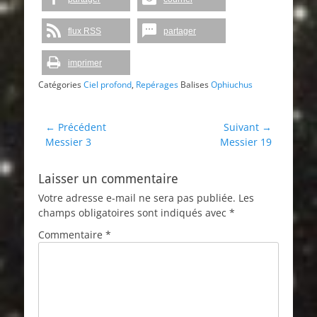
flux RSS
partager
imprimer
Catégories
Ciel profond
,
Repérages
Balises
Ophiuchus
Navigation
← Précédent
Suivant →
Article
Article
Messier 3
Messier 19
de
précédent :
suivant :
l’article
Laisser un commentaire
Votre adresse e-mail ne sera pas publiée.
Les
champs obligatoires sont indiqués avec
*
Commentaire
*