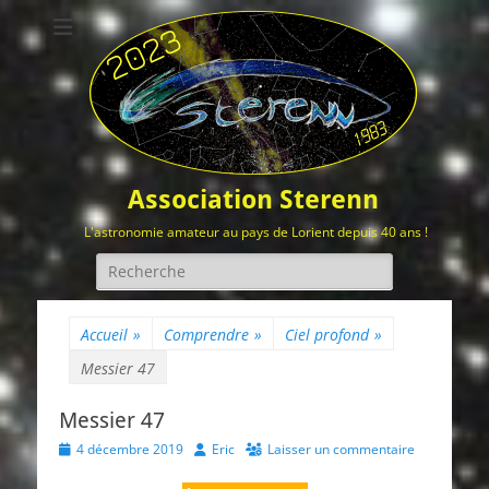
Association Sterenn
L'astronomie amateur au pays de Lorient depuis 40 ans !
Rechercher :
Accueil
»
Comprendre
»
Ciel profond
»
Messier 47
Messier 47
Posted
Author
4 décembre 2019
Eric
Laisser un commentaire
on