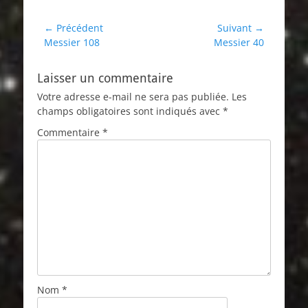
Navigation
← Précédent
Suivant →
Article
Article
Messier 108
Messier 40
de
précédent :
suivant :
l’article
Laisser un commentaire
Votre adresse e-mail ne sera pas publiée.
Les
champs obligatoires sont indiqués avec
*
Commentaire
*
Nom
*