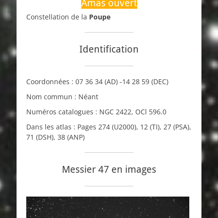
Amas ouvert
Constellation de la
Poupe
Identification
Coordonnées :
07 36 34
(AD)
-14 28 59
(DEC)
Nom commun : Néant
Numéros catalogues :
NGC
2422,
OCl
596.0
Dans les atlas : Pages 274 (
U2000
), 12 (
TI
), 27 (
PSA
),
71 (
DSH
), 38 (
ANP
)
Messier 47 en images