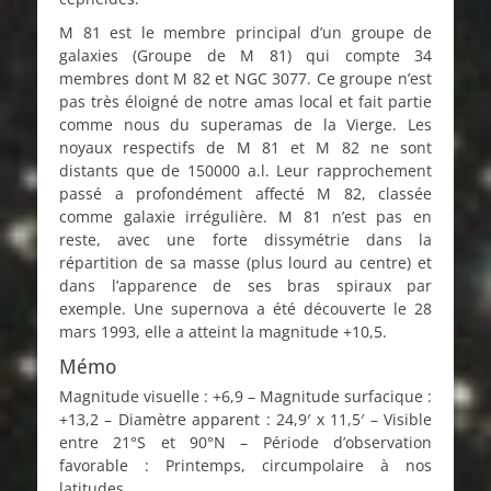
M 81 est le membre principal d’un groupe de
galaxies (Groupe de M 81) qui compte 34
membres dont M 82 et NGC 3077. Ce groupe n’est
pas très éloigné de notre amas local et fait partie
comme nous du superamas de la Vierge. Les
noyaux respectifs de M 81 et M 82 ne sont
distants que de 150000 a.l. Leur rapprochement
passé a profondément affecté M 82, classée
comme galaxie irrégulière. M 81 n’est pas en
reste, avec une forte dissymétrie dans la
répartition de sa masse (plus lourd au centre) et
dans l’apparence de ses bras spiraux par
exemple. Une supernova a été découverte le 28
mars 1993, elle a atteint la magnitude +10,5.
Mémo
Magnitude visuelle : +6,9 – Magnitude surfacique :
+13,2 – Diamètre apparent : 24,9′ x 11,5′ – Visible
entre 21°S et 90°N – Période d’observation
favorable : Printemps, circumpolaire à nos
latitudes.