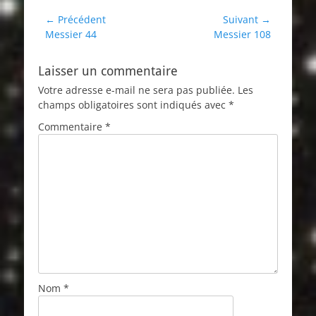
Navigation
← Précédent
Suivant →
Article
Article
Messier 44
Messier 108
de
précédent :
suivant :
l’article
Laisser un commentaire
Votre adresse e-mail ne sera pas publiée.
Les
champs obligatoires sont indiqués avec
*
Commentaire
*
Nom
*