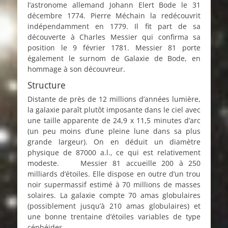
l’astronome allemand Johann Elert Bode le 31
décembre 1774. Pierre Méchain la redécouvrit
indépendamment en 1779. Il fit part de sa
découverte à Charles Messier qui confirma sa
position le 9 février 1781. Messier 81 porte
également le surnom de Galaxie de Bode, en
hommage à son découvreur.
Structure
Distante de près de 12 millions d’années lumière,
la galaxie paraît plutôt imposante dans le ciel avec
une taille apparente de 24,9 x 11,5 minutes d’arc
(un peu moins d’une pleine lune dans sa plus
grande largeur). On en déduit un diamètre
physique de 87000 a.l., ce qui est relativement
modeste. Messier 81 accueille 200 à 250
milliards d’étoiles. Elle dispose en outre d’un trou
noir supermassif estimé à 70 millions de masses
solaires. La galaxie compte 70 amas globulaires
(possiblement jusqu’à 210 amas globulaires) et
une bonne trentaine d’étoiles variables de type
céphéides.