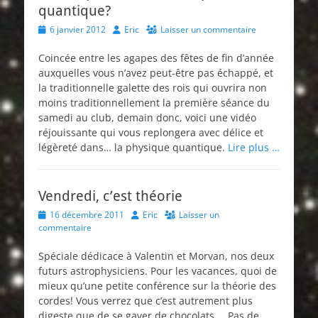
quantique?
Posted
Author
6 janvier 2012
Eric
Laisser un commentaire
on
Coincée entre les agapes des fêtes de fin d’année
auxquelles vous n’avez peut-être pas échappé, et
la traditionnelle galette des rois qui ouvrira non
moins traditionnellement la première séance du
samedi au club, demain donc, voici une vidéo
réjouissante qui vous replongera avec délice et
légèreté dans… la physique quantique.
Lire plus …
Vendredi, c’est théorie
Posted
Author
16 décembre 2011
Eric
Laisser un
on
commentaire
Spéciale dédicace à Valentin et Morvan, nos deux
futurs astrophysiciens. Pour les vacances, quoi de
mieux qu’une petite conférence sur la théorie des
cordes! Vous verrez que c’est autrement plus
digeste que de se gaver de chocolats… Pas de