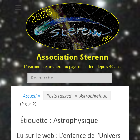
Association Sterenn
L'astronomie amateur au pays de Lorient depuis 40 ans !
Rechercher :
Accueil
»
Posts tagged »
Astrophysique
(Page 2)
Étiquette :
Astrophysique
Lu sur le web : L’enfance de l’Univers