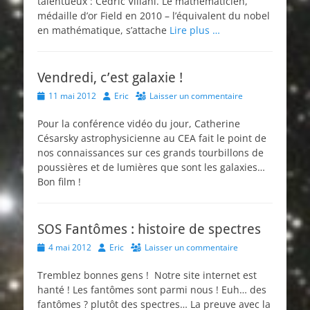
talentueux : Cédric Villani. Le mathématicien,
médaille d’or Field en 2010 – l’équivalent du nobel
en mathématique, s’attache
Lire plus …
Vendredi, c’est galaxie !
Posted
Author
11 mai 2012
Eric
Laisser un commentaire
on
Pour la conférence vidéo du jour, Catherine
Césarsky astrophysicienne au CEA fait le point de
nos connaissances sur ces grands tourbillons de
poussières et de lumières que sont les galaxies…
Bon film !
SOS Fantômes : histoire de spectres
Posted
Author
4 mai 2012
Eric
Laisser un commentaire
on
Tremblez bonnes gens ! Notre site internet est
hanté ! Les fantômes sont parmi nous ! Euh… des
fantômes ? plutôt des spectres… La preuve avec la