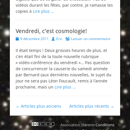
vidéos durant les fêtes, par contre, je ramasse les
copies à
Lire plus …
Vendredi, c’est cosmologie!
Posted
Author
9 décembre 2011
Eric
Laisser un commentaire
on
Il était temps ! Deux grosses heures de plus, et
c’en était fini de la toute nouvelle rubrique
« vidéo-conférence du vendredi »… Pas question
de concurrencer la causerie du samedi animée
par Bernard (aux dernières nouvelles, le sujet du
jour ne sera pas Léon Foucault, remis à l’année
prochaine, mais un
Lire plus …
Navigation
←
Articles plus anciens
Articles plus récents
→
des
articles
Association Sterenn
Conditions