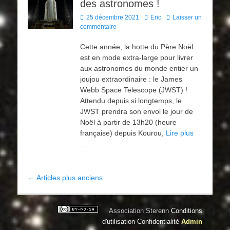
des astronomes !
Posted
Author
25 décembre 2021
Eric
Laisser un
on
commentaire
Cette année, la hotte du Père Noël
est en mode extra-large pour livrer
aux astronomes du monde entier un
joujou extraordinaire : le James
Webb Space Telescope (JWST) !
Attendu depuis si longtemps, le
JWST prendra son envol le jour de
Noël à partir de 13h20 (heure
française) depuis Kourou,
Lire plus
…
Navigation
←
Articles plus anciens
des
articles
Association Sterenn
Conditions
d'utilisation
Confidentialité
Admin