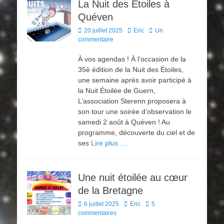
La Nuit des Étoiles à
Quéven
Posted
Author
20 juillet 2025
Eric
Un
on
commentaire
À vos agendas ! À l’occasion de la
35è édition de la Nuit des Étoiles,
une semaine après avoir participé à
la Nuit Étoilée de Guern,
L’association Sterenn proposera à
son tour une soirée d’observation le
samedi 2 août à Quéven ! Au
programme, découverte du ciel et de
ses
Lire plus …
Une nuit étoilée au cœur
de la Bretagne
Posted
Author
6 juillet 2025
Eric
5
on
commentaires