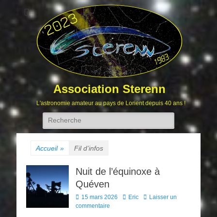
Association Sterenn
L'astronomie amateur au pays de Lorient depuis 40 ans !
Rechercher :
Accueil
»
Fil d’infos
Nuit de l’équinoxe à
Quéven
Posted
Author
15 mars 2026
Eric
Laisser un
on
commentaire