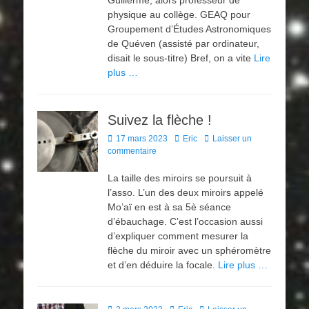
Guillerme, alors professeur de
physique au collège. GEAQ pour
Groupement d’Études Astronomiques
de Quéven (assisté par ordinateur,
disait le sous-titre) Bref, on a vite
Lire
plus …
Suivez la flèche !
Posted
Author
17 mars 2023
Eric
Laisser un
on
commentaire
La taille des miroirs se poursuit à
l’asso. L’un des deux miroirs appelé
Mo’aï en est à sa 5è séance
d’ébauchage. C’est l’occasion aussi
d’expliquer comment mesurer la
flèche du miroir avec un sphéromètre
et d’en déduire la focale.
Lire plus …