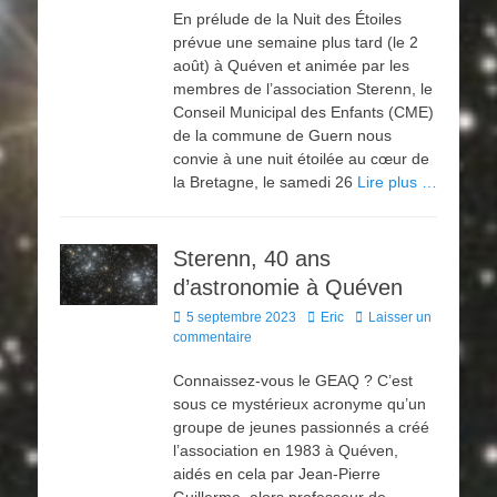
En prélude de la Nuit des Étoiles
prévue une semaine plus tard (le 2
août) à Quéven et animée par les
membres de l’association Sterenn, le
Conseil Municipal des Enfants (CME)
de la commune de Guern nous
convie à une nuit étoilée au cœur de
la Bretagne, le samedi 26
Lire plus …
Sterenn, 40 ans
d’astronomie à Quéven
Posted
Author
5 septembre 2023
Eric
Laisser un
on
commentaire
Connaissez-vous le GEAQ ? C’est
sous ce mystérieux acronyme qu’un
groupe de jeunes passionnés a créé
l’association en 1983 à Quéven,
aidés en cela par Jean-Pierre