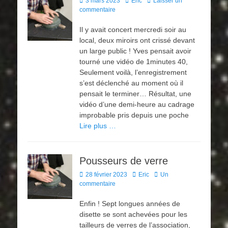
Posted
Author
3 mars 2023
Eric
Laisser un
on
commentaire
Il y avait concert mercredi soir au
local, deux miroirs ont crissé devant
un large public ! Yves pensait avoir
tourné une vidéo de 1minutes 40,
Seulement voilà, l’enregistrement
s’est déclenché au moment où il
pensait le terminer… Résultat, une
vidéo d’une demi-heure au cadrage
improbable pris depuis une poche
Lire plus …
Pousseurs de verre
Posted
Author
28 février 2023
Eric
Un
on
commentaire
Enfin ! Sept longues années de
disette se sont achevées pour les
tailleurs de verres de l’association,