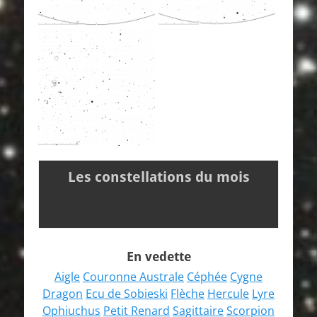
Les constellations du mois
En vedette
Aigle
Couronne Australe
Céphée
Cygne
Dragon
Ecu de Sobieski
Flèche
Hercule
Lyre
Ophiuchus
Petit Renard
Sagittaire
Scorpion