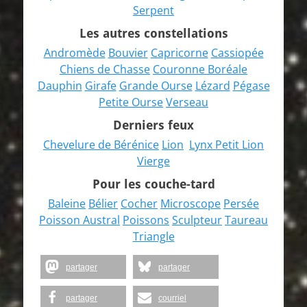
Serpent
Les autres constellations
Andromède
Bouvier
Capricorne
Cassiopée
Chiens de Chasse
Couronne Boréale
Dauphin
Girafe
Grande Ourse
Lézard
Pégase
Petite Ourse
Verseau
Derniers feux
Chevelure de Bérénice
Lion
Lynx
Petit Lion
Vierge
Pour les couche-tard
Baleine
Bélier
Cocher
Microscope
Persée
Poisson Austral
Poissons
Sculpteur
Taureau
Triangle
partager
partager
partager
courriel